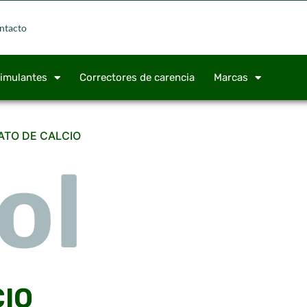
ntacto
timulantes
Correctores de carencia
Marcas
ATO DE CALCIO
ol
ol
ol
CIO