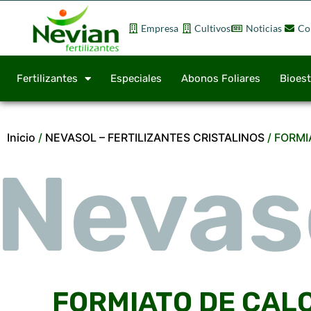
Empresa
Cultivos
Noticias
Co
Fertilizantes
Especiales
Abonos Foliares
Bioes
Inicio
/
NEVASOL – FERTILIZANTES CRISTALINOS
/ FORMI
Nevas
Nevas
Nevas
FORMIATO DE CAL