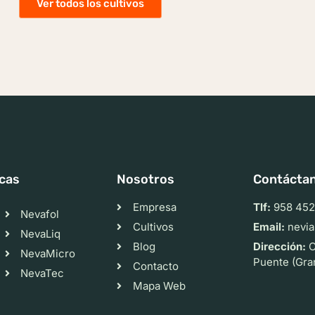
Ver todos los cultivos
cas
Nosotros
Contácta
Empresa
Tlf:
958 452
Nevafol
Cultivos
Email:
nevia
NevaLiq
Blog
Dirección:
C
NevaMicro
Puente (Gra
Contacto
NevaTec
Mapa Web