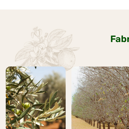
Fabr
OLIVAR
PISTACHO
Más
Más
información
información