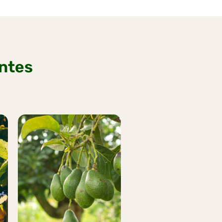
antes
AGUACATE
Más
información