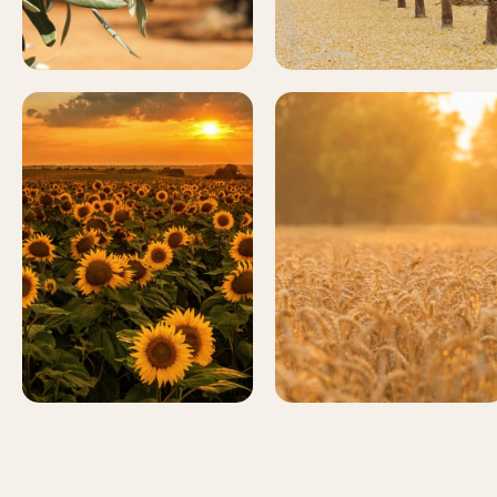
GIRASOL
CEREALES
Más
Más
información
información