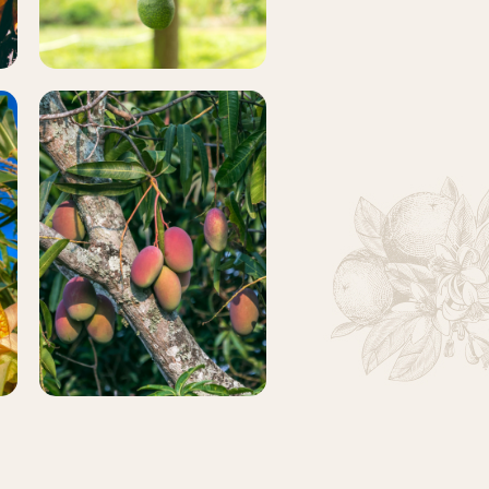
MANGO
Más
información