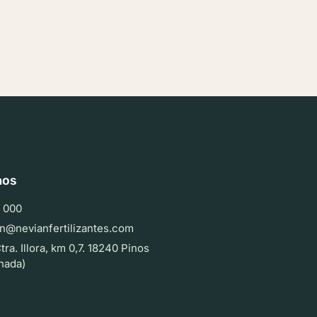
nos
 000
n@nevianfertilizantes.com
tra. Illora, km 0,7. 18240 Pinos
nada)