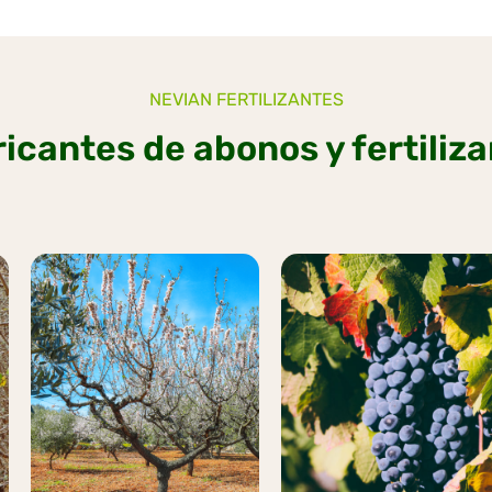
NEVIAN FERTILIZANTES
icantes de abonos y fertiliz
ALMENDRO
VIÑEDO
Más
Más
información
información