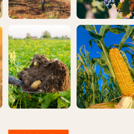
PATATA
MAÍZ
Más
Más
información
información