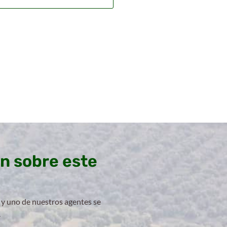
n sobre este
 y uno de nuestros agentes se
.