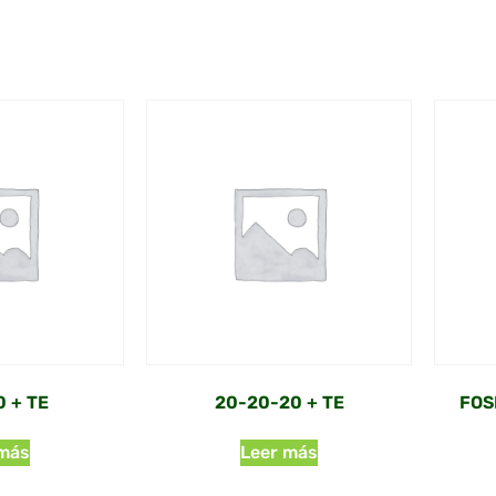
0 + TE
20-20-20 + TE
FOS
 más
Leer más