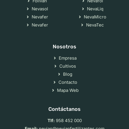
Folivan
Nevafol
Nevasol
NevaLiq
Nevafer
NevaMicro
Nevafer
NevaTec
Nosotros
Empresa
Cultivos
Blog
Contacto
Mapa Web
Contáctanos
Tlf:
958 452 000
Email:
nevian@nevianfertilizantes.com