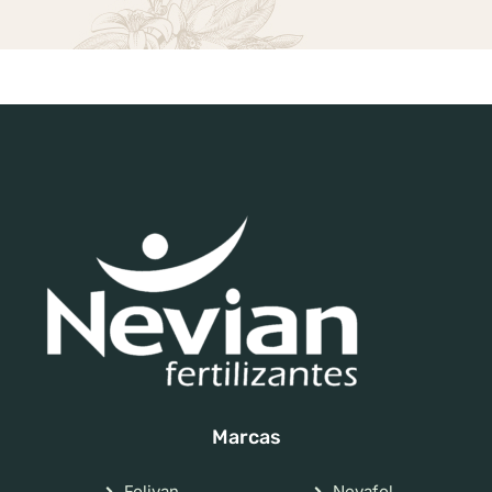
Marcas
Folivan
Nevafol