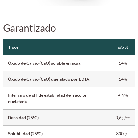
Garantizado
Tipos
p/p %
Óxido de Calcio (CaO) soluble en agua:
14%
Óxido de Calcio (CaO) quelatado por EDTA:
14%
Intervalo de pH de estabilidad de fracción
4-9%
quelatada
Densidad (25ºC):
0,6 g/cc
Solubilidad (25ºC)
300g/L