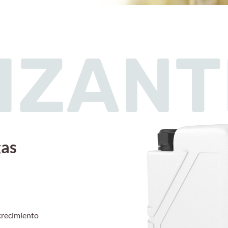
LIZAN
gas
 crecimiento