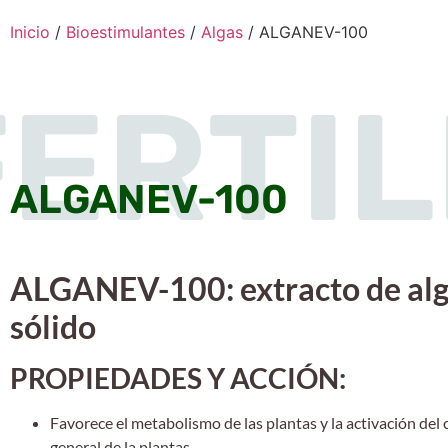
Inicio
/
Bioestimulantes
/
Algas
/ ALGANEV-100
FERTI
ALGANEV-100
ALGANEV-100: extracto de al
sólido
PROPIEDADES Y ACCIÓN:
Favorece el metabolismo de las plantas y la activación del
general de la plantas.