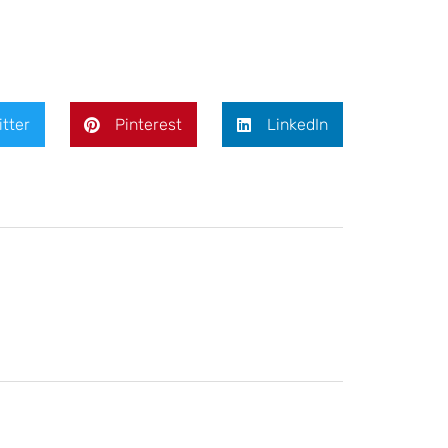
itter
Pinterest
LinkedIn